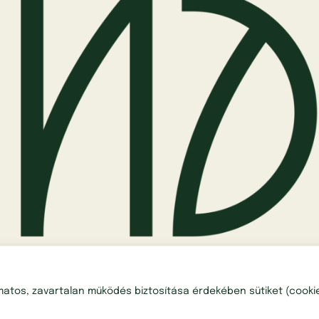
amatos, zavartalan működés biztosítása érdekében sütiket (cooki
i szabályzat
Ι Impresszum Ι
hello@dandan.hu