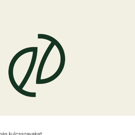
 más kulcsszavakat.