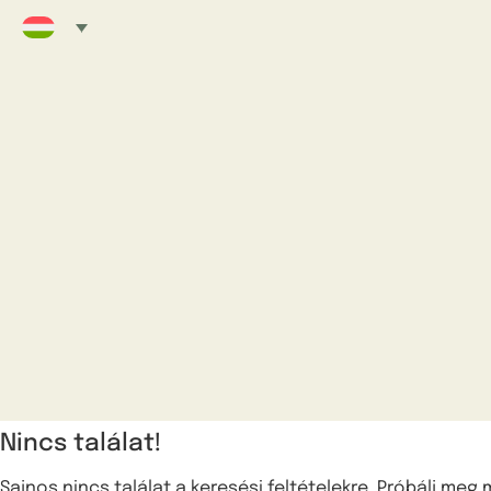
Nincs találat!
Sajnos nincs találat a keresési feltételekre. Próbálj meg