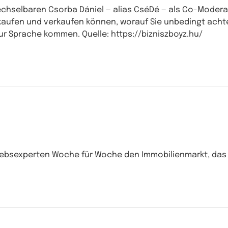
wechselbaren Csorba Dániel — alias CséDé — als Co-Modera
n kaufen und verkaufen können, worauf Sie unbedingt acht
r Sprache kommen. Quelle: https://bizniszboyz.hu/
iebsexperten Woche für Woche den Immobilienmarkt, das G