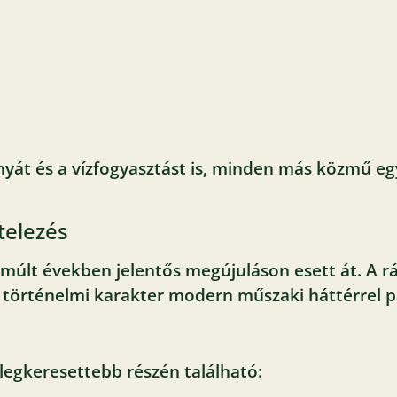
ányát és a vízfogyasztást is, minden más közmű e
telezés
elmúlt években jelentős megújuláson esett át. A r
a történelmi karakter modern műszaki háttérrel p
legkeresettebb részén található: