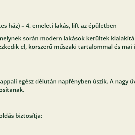
s ház) – 4. emeleti lakás, lift az épületben
melynek során modern lakások kerültek kialakítás
yezkedik el, korszerű műszaki tartalommal és mai
ppali egész délután napfényben úszik. A nagy üv
tosítanak.
dás biztosítja: