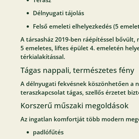
Délnyugati tájolás
Felső emeleti elhelyezkedés (5 emelete
A társasház 2019-ben ráépítéssel bővült, 
5 emeletes, liftes épület 4. emeletén hel
térkialakítással.
Tágas nappali, természetes fény
A délnyugati fekvésnek köszönhetően a na
teraszkapcsolat tágas, szellős érzetet biz
Korszerű műszaki megoldások
Az ingatlan komfortját több modern megol
padlófűtés