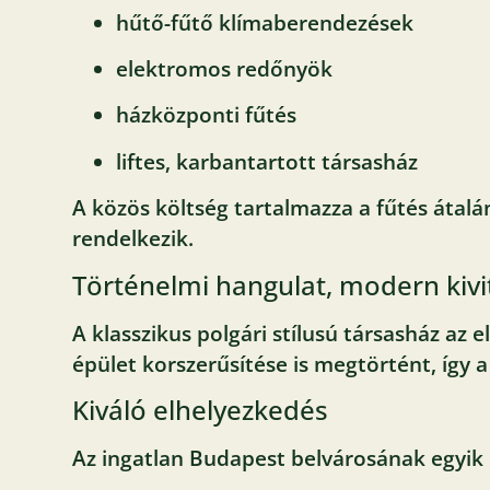
hűtő-fűtő klímaberendezések
elektromos redőnyök
házközponti fűtés
liftes, karbantartott társasház
A közös költség tartalmazza a fűtés átal
rendelkezik.
Történelmi hangulat, modern kivi
A klasszikus polgári stílusú társasház az 
épület korszerűsítése is megtörtént, így 
Kiváló elhelyezkedés
Az ingatlan Budapest belvárosának egyik 