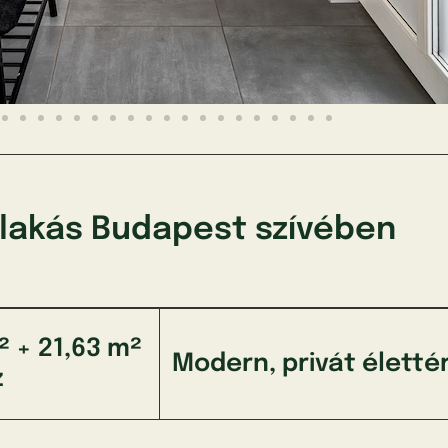
 lakás Budapest szívében
² + 21,63
m²
Modern, privát életté
z