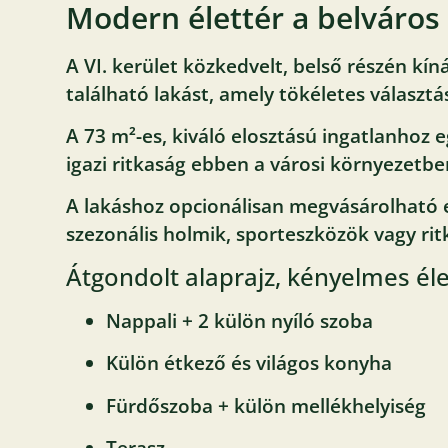
Modern élettér a belváros 
A VI. kerület közkedvelt, belső részén kín
található lakást, amely tökéletes választ
A 73 m²-es, kiváló elosztású ingatlanhoz 
igazi ritkaság ebben a városi környezetbe
A lakáshoz opcionálisan megvásárolható eg
szezonális holmik, sporteszközök vagy ri
Átgondolt alaprajz, kényelmes éle
Nappali + 2 külön nyíló szoba
Külön étkező és világos konyha
Fürdőszoba + külön mellékhelyiség
Terasz