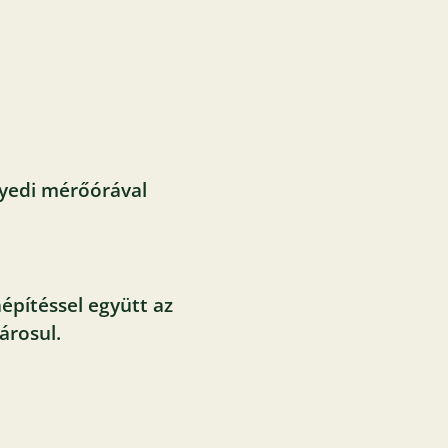
gyedi mérőórával
áépítéssel együtt az
árosul.