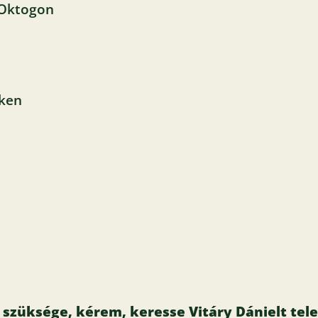
 Oktogon
éken
züksége, kérem, keresse Vitáry Dánielt tele