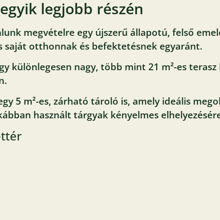
egyik legjobb részén
álunk megvételre egy újszerű állapotú, felső emele
ás saját otthonnak és befektetésnek egyaránt.
egy különlegesen nagy, több mint 21 m²-es terasz
n.
y 5 m²-es, zárható tároló is, amely ideális megol
tkábban használt tárgyak kényelmes elhelyezésére
ttér