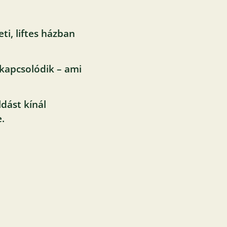
ti, liftes házban
 kapcsolódik – ami
dást kínál
.